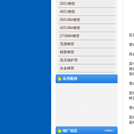
20Cr钢管
40Cr钢管
35CrMo钢管
42CrMo钢管
近
27SiMn钢管
无缝钢管
资
精密钢管
具
高压锅炉管
其
合金钢管
加
加
应用案例
资
安
村
资
安
县
钢厂动态