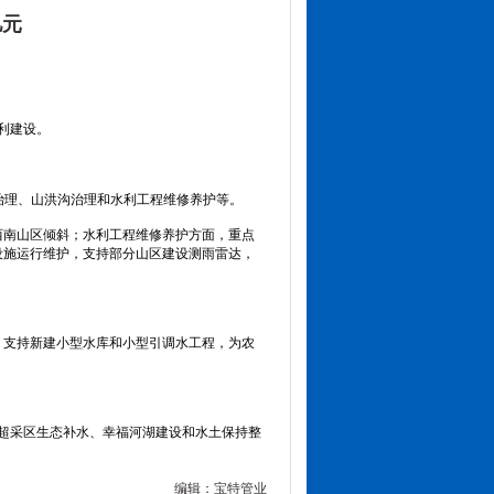
亿元
水利建设。
河流治理、山洪沟治理和水利工程维修养护等。
西南山区倾斜；水利工程维修养护方面，重点
设施运行维护，支持部分山区建设测雨雷达，
，支持新建小型水库和小型引调水工程，为农
水超采区生态补水、幸福河湖建设和水土保持整
编辑：宝特管业