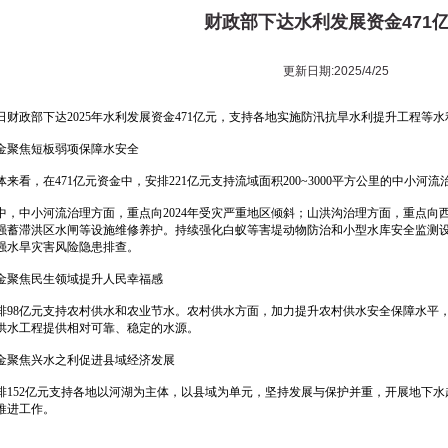
财政部下达水利发展资金471
更新日期:2025/4/25
日财政部下达2025年水利发展资金471亿元，支持各地实施防汛抗旱水利提升工程等
金聚焦短板弱项保障水安全
体来看，在471亿元资金中，安排221亿元支持流域面积200~3000平方公里的中小
中，中小河流治理方面，重点向2024年受灾严重地区倾斜；山洪沟治理方面，重点向
强蓄滞洪区水闸等设施维修养护。持续强化白蚁等害堤动物防治和小型水库安全监测
强水旱灾害风险隐患排查。
金聚焦民生领域提升人民幸福感
排98亿元支持农村供水和农业节水。农村供水方面，加力提升农村供水安全保障水平
供水工程提供相对可靠、稳定的水源。
金聚焦兴水之利促进县域经济发展
排152亿元支持各地以河湖为主体，以县域为单元，坚持发展与保护并重，开展地下
推进工作。