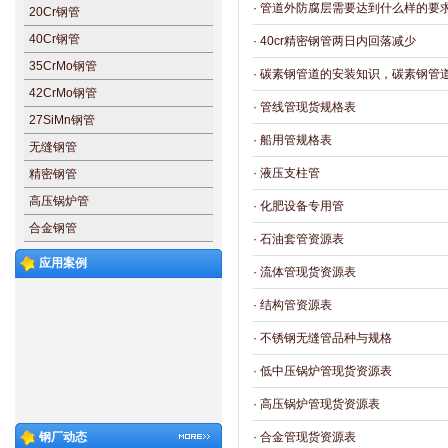
·
管道外防腐层需要达到什么样的要
20Cr钢管
40Cr钢管
·
40cr精密钢管两日内回落减少
35CrMo钢管
·
碳素钢管道的安装知识，碳素钢管
42CrMo钢管
·
管线管现货规格表
27SiMn钢管
·
船用管规格表
无缝钢管
·
液压支柱管
精密钢管
高压锅炉管
·
化肥设备专用管
合金钢管
·
石油套管资源表
应用案例
·
流体管现货资源表
·
结构管资源表
·
不锈钢无缝管品种与规格
·
低中压锅炉管现货资源表
·
高压锅炉管现货资源表
钢厂动态
·
合金管现货资源表